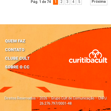
Próxima
Pág. 1 de 74
1
2
3
4
5
QUEM FAZ
CONTATO
CLUBE CULT
SOBRE O CC
Direitos Reservados – 2026 – Grupo Cult de Comunicação – CNPJ
26.276.797/0001-48