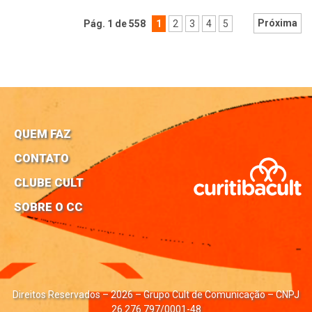
Próxima
Pág. 1 de 558
1
2
3
4
5
QUEM FAZ
CONTATO
CLUBE CULT
SOBRE O CC
Direitos Reservados – 2026 – Grupo Cult de Comunicação – CNPJ
26.276.797/0001-48