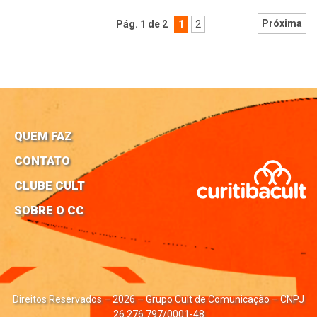
Próxima
Pág. 1 de 2
1
2
QUEM FAZ
CONTATO
CLUBE CULT
SOBRE O CC
Direitos Reservados – 2026 – Grupo Cult de Comunicação – CNPJ
26.276.797/0001-48