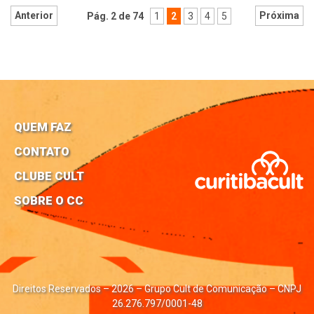
Anterior
Próxima
Pág. 2 de 74
1
2
3
4
5
QUEM FAZ
CONTATO
CLUBE CULT
SOBRE O CC
Direitos Reservados – 2026 – Grupo Cult de Comunicação – CNPJ
26.276.797/0001-48