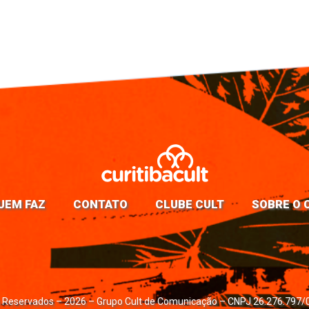
UEM FAZ
CONTATO
CLUBE CULT
SOBRE O 
s Reservados – 2026 – Grupo Cult de Comunicação – CNPJ 26.276.797