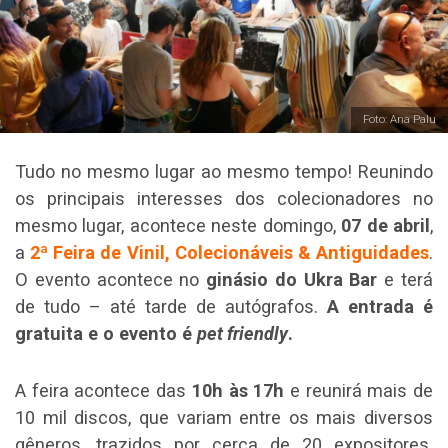
Foto: Ana Palu
Tudo no mesmo lugar ao mesmo tempo! Reunindo
os principais interesses dos colecionadores no
mesmo lugar, acontece neste domingo,
07 de abril
,
a
2ª Feira de Vinil, Colecionáveis & Antiguidades
.
O evento acontece no
ginásio do Ukra Bar
e terá
de tudo – até tarde de autógrafos.
A entrada é
gratuita e o evento é
pet friendly
.
A feira acontece das
10h às 17h
e reunirá mais de
10 mil discos, que variam entre os mais diversos
gêneros, trazidos por cerca de 20 expositores.