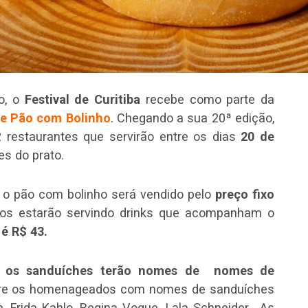
do, o
Festival de Curitiba
recebe como parte da
de Pão com Bolinho
. Chegando a sua 20ª edição,
 restaurantes que servirão entre os dias
20 de
es do prato.
, o pão com bolinho será vendido pelo
preço fixo
ntos estarão servindo drinks que acompanham o
é R$ 43.
,
os sanduíches terão nomes de nomes de
tre os homenageados com nomes de sanduíches
 Frida Kahlo, Regina Vogue, Lala Schneider, As