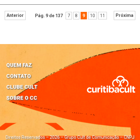
Anterior
Próxima
Pág. 9 de 137
7
8
9
10
11
QUEM FAZ
CONTATO
CLUBE CULT
SOBRE O CC
Direitos Reservados – 2026 – Grupo Cult de Comunicação – CNPJ