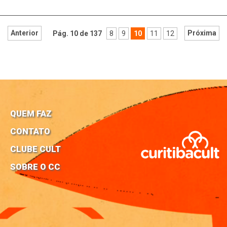
Anterior
Próxima
Pág. 10 de 137
8
9
10
11
12
QUEM FAZ
CONTATO
CLUBE CULT
SOBRE O CC