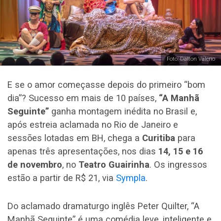
Foto: Dalton Valerio
E se o amor começasse depois do primeiro “bom
dia”? Sucesso em mais de 10 países,
“A Manhã
Seguinte”
ganha montagem inédita no Brasil e,
após estreia aclamada no Rio de Janeiro e
sessões lotadas em BH, chega a
Curitiba
para
apenas três apresentações, nos dias
14, 15 e 16
de novembro
, no
Teatro Guairinha
. Os ingressos
estão a partir de R$ 21, via
Sympla
.
Do aclamado dramaturgo inglês Peter Quilter, “A
Manhã Seguinte” é uma comédia leve, inteligente e