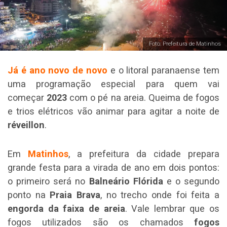
Foto: Prefeitura de Matinhos
Já é ano novo de novo
e o litoral paranaense tem
uma programação especial para quem vai
começar
2023
com o pé na areia. Queima de fogos
e trios elétricos vão animar para agitar a noite de
réveillon
.
Em
Matinhos
, a prefeitura da cidade prepara
grande festa para a virada de ano em dois pontos:
o primeiro será no
Balneário Flórida
e o segundo
ponto na
Praia Brava
, no trecho onde foi feita a
engorda da faixa de areia
. Vale lembrar que os
fogos utilizados são os chamados
fogos