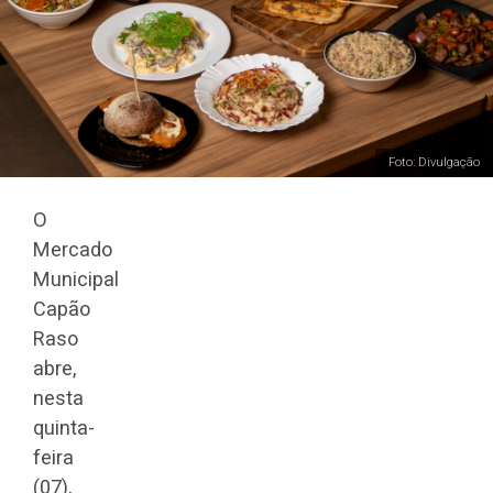
Foto: Divulgação
O
Mercado
Municipal
Capão
Raso
abre,
nesta
quinta-
feira
(07),