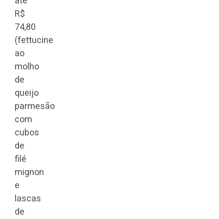
até
R$
74,80
(fettucine
ao
molho
de
queijo
parmesão
com
cubos
de
filé
mignon
e
lascas
de