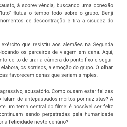
causto, à sobrevivência, buscando uma conexão
luto” flutua o tempo todo sobre o grupo. Benji
 momentos de descontração e tira a sisudez do
exército que resistiu aos alemães na Segunda
 colocando os parceiros de viagem em cena. Aqui,
o certo de tirar a câmera do ponto fixo e seguir
 elabora, os sorrisos, a emoção do grupo. O
olhar
icas favorecem cenas que seriam simples.
É agressivo, acusatório. Como ousam estar felizes
o falam de antepassados mortos por nazistas? A
 um tema central do filme: é possível ser feliz
 continuam sendo perpetradas pela humanidade
pria
felicidade
neste cenário?