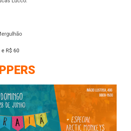
ucas Lucco.
Mergulhão
5 e R$ 60
PPERS