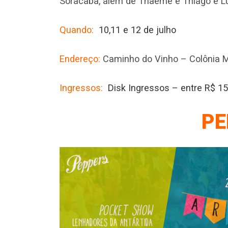
Soracaba, além de Thaeme e Thiago e L
Quando:
10,11 e 12 de julho
Endereço:
Caminho do Vinho – Colônia 
Ingressos:
Disk Ingressos – entre R$ 1
PE