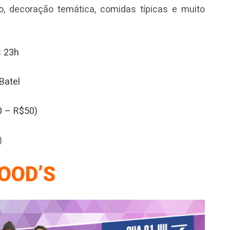
jo, decoração temática, comidas típicas e muito
às 23h
Batel
0 – R$50)
)
OOD’S