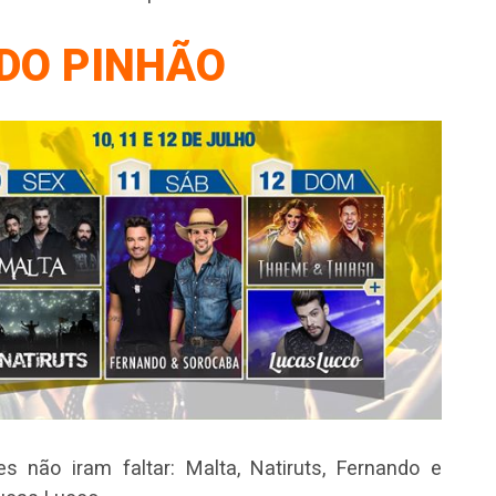
 DO PINHÃO
s não iram faltar: Malta, Natiruts, Fernando e